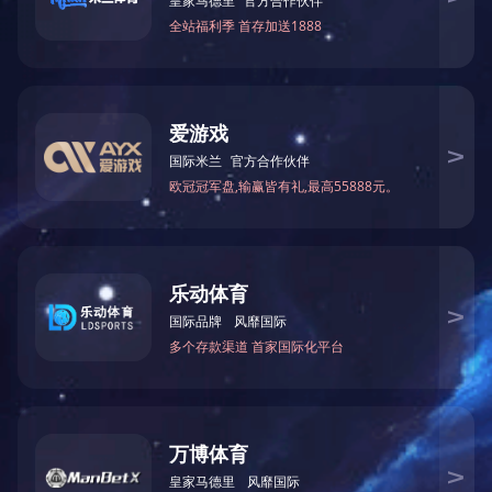
北京科技大学
北京友谊医