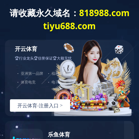
乐鱼页面在线登录
乐鱼页面在线登录-
企业概况
工程业绩
乐鱼页面在线登录-
乐鱼（中国）
教育、卫生服务设
工程业绩
乐鱼（中国）
banner
乐鱼页面在线登录-乐鱼（中
国） 地标性项目
文旅、场馆及空港配套设施
教育、卫生服务设施项目
大型住宅项目