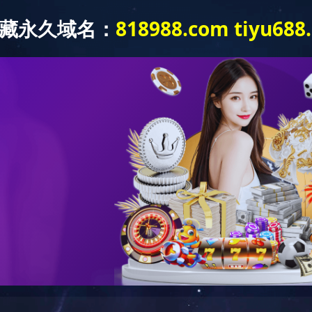
业绩
企业荣誉
新闻资讯
乐鱼页
力项目
当